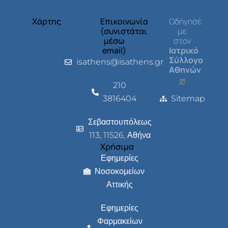
Χάρτης
Επικοινωνία
Οδήγησέ
(συνιστάται
με
μέσω
στον
email)
Ιατρικό
Σύλλογο
isathens@isathens.gr
Αθηνών
210
3816404
Sitemap
Σεβαστουπόλεως
113, 11526, Αθήνα
Χρήσιμα
Εφημερίες
Νοσοκομείων
Αττικής
Εφημερίες
Φαρμακείων