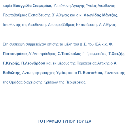
κυρία
Ευαγγελία Σιαφαρίκα,
Υπεύθυνη Αγωγής Υγείας Διεύθυνση
Πρωτοβάθμιας Εκπαίδευσης Β΄ Αθήνας και ο κ.
Λεωνίδας Μάντζος
,
διευθυντής της Διεύθυνσης Δευτεροβάθμιας Εκπαίδευσης Α’ Αθήνας.
Στη σύσκεψη συμμετείχαν επίσης τα μέλη του Δ.Σ. του ΙΣΑ κ.κ.
Φ.
Πατσουράκος
Α’ Αντιπρόεδρος,
Σ.Τσούκαλος
Γ. Γραμματέας,
Τ.Χατζής,
Γ.Κεχρής
,
Π.Λεονάρδου
και εκ μέρους της Περιφέρειας Αττικής ο
Α.
Βαθιώτης
, Αντιπεριφερειάρχης Υγείας και
ο Π. Ευσταθίου,
Συντονιστής
της Ομάδας διαχείρισης Κρίσεων της Περιφέρειας.
ΤΟ ΓΡΑΦΕΙΟ ΤΥΠΟΥ ΤΟΥ ΙΣΑ