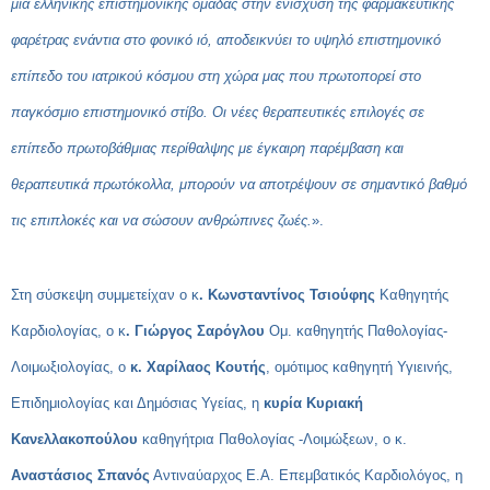
μία ελληνικής επιστημονικής ομάδας στην ενίσχυση της φαρμακευτικής
φαρέτρας ενάντια στο φονικό ιό, αποδεικνύει το υψηλό επιστημονικό
επίπεδο του ιατρικού κόσμου στη χώρα μας που πρωτοπορεί στο
παγκόσμιο επιστημονικό στίβο. Οι νέες θεραπευτικές επιλογές σε
επίπεδο πρωτοβάθμιας περίθαλψης με έγκαιρη παρέμβαση και
θεραπευτικά πρωτόκολλα, μπορούν να αποτρέψουν σε σημαντικό βαθμό
τις επιπλοκές και να σώσουν ανθρώπινες ζωές.
».
Στη σύσκεψη συμμετείχαν ο κ
. Κωνσταντίνος Τσιούφης
Καθηγητής
Καρδιολογίας, ο κ
. Γιώργος Σαρόγλου
Ομ. καθηγητής Παθολογίας-
Λοιμωξιολογίας, ο
κ. Χαρίλαος Κουτής
, ομότιμος καθηγητή Υγιεινής,
Επιδημιολογίας και Δημόσιας Υγείας, η
κυρία Κυριακή
Κανελλακοπούλου
καθηγήτρια Παθολογίας -Λοιμώξεων, ο κ.
Αναστάσιος Σπανός
Αντιναύαρχος Ε.Α. Επεμβατικός Καρδιολόγος, η