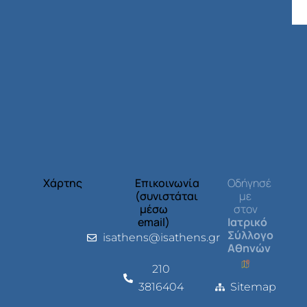
Χάρτης
Επικοινωνία
Οδήγησέ
(συνιστάται
με
μέσω
στον
email)
Ιατρικό
Σύλλογο
isathens@isathens.gr
Αθηνών
210
3816404
Sitemap