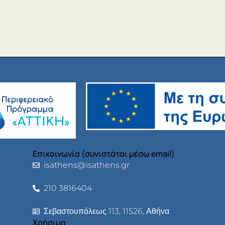
Επικοινωνία (συνιστάται μέσω email)
isathens@isathens.gr
210 3816404
Σεβαστουπόλεως 113, 11526, Αθήνα
Χρήσιμα