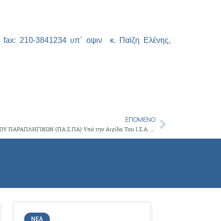
ο
fax
: 210-3841234 υπ΄ οψιν κ. Παϊζη Ελένης,
ΕΠΌΜΕΝΟ
Next
ΕΚΔΗΛΩΣΗ ΤΟΥ ΠΑΝΕΛΛΗΝΙΟΥ ΣΥΛΛΟΓΟΥ ΠΑΡΑΠΛΗΓΙΚΩΝ (ΠΑ.Σ.ΠΑ) Υπό την Αιγίδα Του Ι.Σ.Α. – ΩΔΕΙΟ ΗΡΩΔΟΥ ΑΤΤΙΚΟΥ 8/10/2018
ΝΈΑ