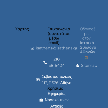
Χάρτης
Επικοινωνία
Οδήγησέ
(συνιστάται
με
μέσω
στον
email)
Ιατρικό
Σύλλογο
isathens@isathens.gr
Αθηνών
210
3816404
Sitemap
Σεβαστουπόλεως
113, 11526, Αθήνα
Χρήσιμα
Εφημερίες
Νοσοκομείων
Αττικής