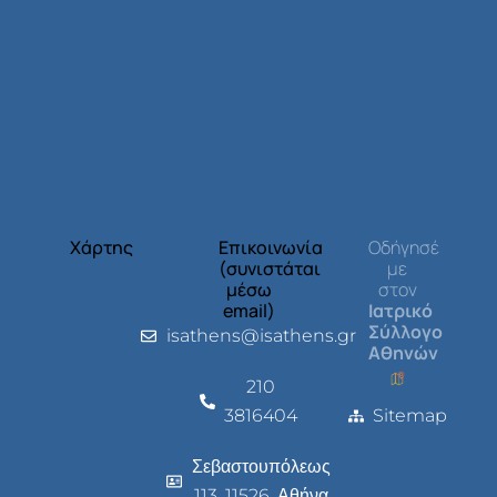
Χάρτης
Επικοινωνία
Οδήγησέ
(συνιστάται
με
μέσω
στον
email)
Ιατρικό
Σύλλογο
isathens@isathens.gr
Αθηνών
210
3816404
Sitemap
Σεβαστουπόλεως
113, 11526, Αθήνα