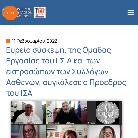
Μετάβαση
στο
περιεχόμενο
11 Φεβρουαρίου, 2022
Ευρεία σύσκεψη, της Ομάδας
Εργασίας του Ι.Σ.Α και των
εκπροσώπων των Συλλόγων
Ασθενών, συγκάλεσε ο Πρόεδρος
του ΙΣΑ