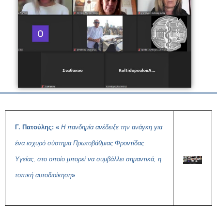
Γ. Πατούλης: «
Η πανδημία ανέδειξε την ανάγκη για
ένα ισχυρό σύστημα Πρωτοβάθμιας Φροντίδας
Υγείας, στο οποίο μπορεί να συμβάλλει σημαντικά, η
τοπική αυτοδιοίκηση
»