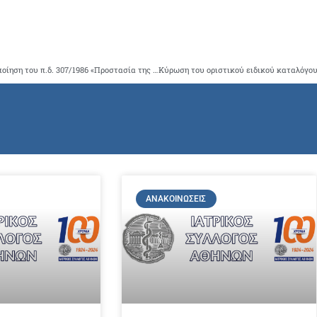
Προεδρικό Διάταγμα 82/2018 – ΦΕΚ 152/Α/21-8-2018 Τροποποίηση του π.δ. 307/1986 «Προστασία της υγείας των εργαζομένων που εκτίθενται σε ορισμένους χημικούς παράγοντες κατά την διάρκεια της εργασίας τους» (135 Α΄) όπως έχει τροποποιηθεί και ισχύει, σε συμμό
ΑΝΑΚΟΙΝΏΣΕΙΣ