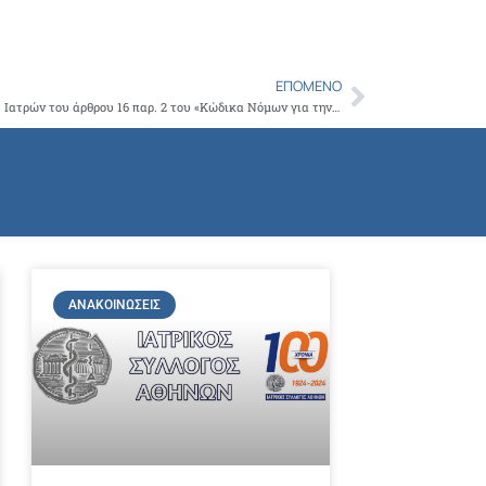
Copy
Link
ΕΠΌΜΕΝΟ
Next
Κύρωση του οριστικού ειδικού καταλόγου Ιατρών του άρθρου 16 παρ. 2 του «Κώδικα Νόμων για την Υγεία και την Ασφάλεια των εργαζομένων» (Κ.Ν.Υ.Α.Ε), που κυρώθηκε με το άρθρο πρώτο του ν. 3850/2010 «Κύρωση του Κώδικα νόμων για την υγεία και την ασφάλεια των ε
ΑΝΑΚΟΙΝΏΣΕΙΣ