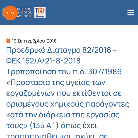
Μετάβαση
στο
περιεχόμενο
13 Σεπτεμβρίου, 2018
Προεδρικό Διάταγμα 82/2018 –
ΦΕΚ 152/Α/21-8-2018
Τροποποίηση του π.δ. 307/1986
«Προστασία της υγείας των
εργαζομένων που εκτίθενται σε
ορισμένους χημικούς παράγοντες
κατά την διάρκεια της εργασίας
τους» (135 Α΄) όπως έχει
τροποποιηθεί και ισχύει, σε