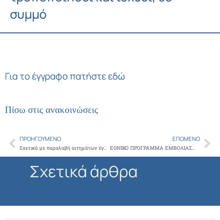
συμμό
Για το έγγραφο πατήστε εδώ
Πίσω στις ανακοινώσεις
ΠΡΟΗΓΟΎΜΕΝΟ
ΕΠΌΜΕΝΟ
Prev
Ne
Σχετικά με παραλαβή αιτημάτων έγκρισης αποζημίωσης Φαρμάκων από Επιτροπές Φαρμάκων Εξωτερικού και Υψηλού Κόστους ΕΟΠΥΥ
ΕΘΝΙΚΟ ΠΡΟΓΡΑΜΜΑ ΕΜΒΟΛΙΑΣΜΩΝ ΕΝΗΛΙΚΩΝ 2018-2019
Σχετικά άρθρα