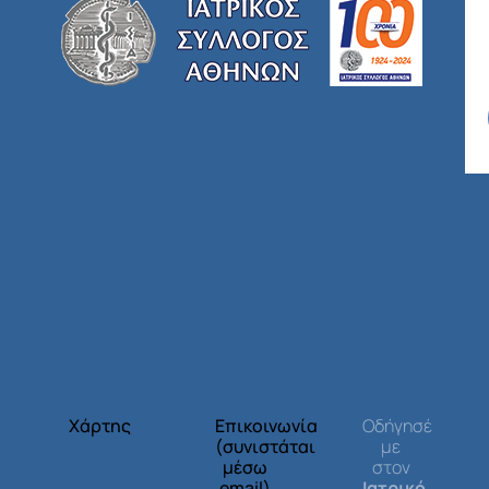
Χάρτης
Επικοινωνία
Οδήγησέ
(συνιστάται
με
μέσω
στον
email)
Ιατρικό