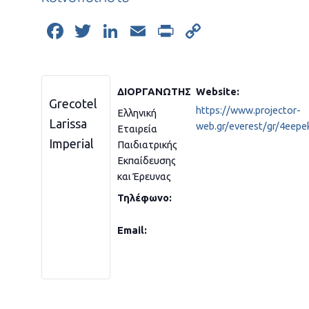
Facebook
Twitter
LinkedIn
Email
Print
Copy
Link
ΔΙΟΡΓΑΝΩΤΉΣ
Website:
Grecotel
https://www.projector-
Ελληνική
Larissa
web.gr/everest/gr/4eepe
Εταιρεία
Imperial
Παιδιατρικής
Εκπαίδευσης
και Έρευνας
Τηλέφωνο:
Email: