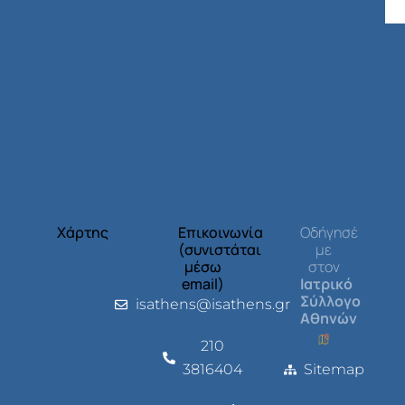
Χάρτης
Επικοινωνία
Οδήγησέ
(συνιστάται
με
μέσω
στον
email)
Ιατρικό
Σύλλογο
isathens@isathens.gr
Αθηνών
210
3816404
Sitemap