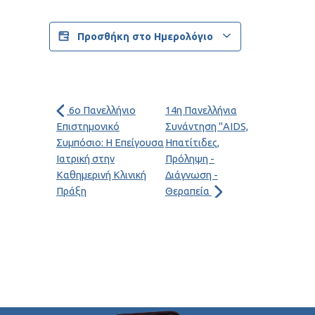
Προσθήκη στο Ημερολόγιο
6ο Πανελλήνιο
14η Πανελλήνια
Επιστημονικό
Συνάντηση "AIDS,
Συμπόσιο: Η Επείγουσα
Ηπατίτιδες,
Ιατρική στην
Πρόληψη -
Καθημερινή Κλινική
Διάγνωση -
Πράξη
Θεραπεία