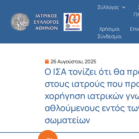
Μετάβαση
Σύλλογος
στο
Π
περιεχόμενο
Χρήσιμοι
Επι
Σύνδεσμοι
26 Αυγούστου, 2025
Ο ΙΣΑ τονίζει ότι θα 
στους ιατρούς που προ
χορήγηση ιατρικών γν
αθλούμενους εντός τω
σωματείων