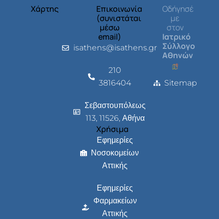
Χάρτης
Επικοινωνία
Οδήγησέ
(συνιστάται
με
μέσω
στον
email)
Ιατρικό
Σύλλογο
isathens@isathens.gr
Αθηνών
210
3816404
Sitemap
Σεβαστουπόλεως
113, 11526, Αθήνα
Χρήσιμα
Εφημερίες
Νοσοκομείων
Αττικής
Εφημερίες
Φαρμακείων
Αττικής