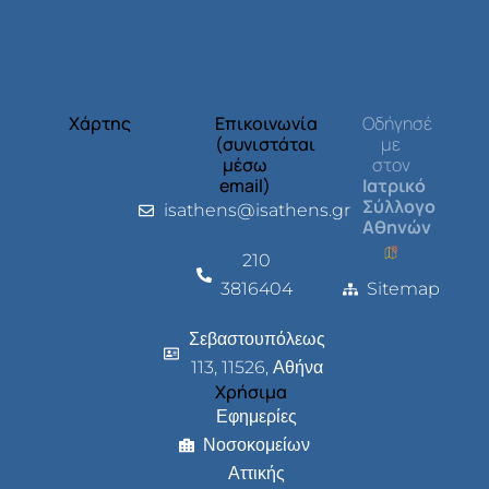
Χάρτης
Επικοινωνία
Οδήγησέ
(συνιστάται
με
μέσω
στον
email)
Ιατρικό
Σύλλογο
isathens@isathens.gr
Αθηνών
210
3816404
Sitemap
Σεβαστουπόλεως
113, 11526, Αθήνα
Χρήσιμα
Εφημερίες
Νοσοκομείων
Αττικής