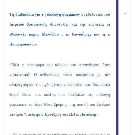
Τη διαδικασία για τη συλλογή φαρμάκων οι εθελοντές του
Ιατρείου Κοινωνικής Αποστολής και την εποπτεία οι
εθελοντές κυρία Μελιάδου , κ. Κονιδάρης, και η κ
Παπαπροκοπίου
“
Πάλι η προσφορά του κόσμου στο συνάνθρωπο ήταν
συγκινητική! Ο ανθρώπινος πόνος απαλύνεται με την
αλληλεγγύη και την αγάπη για τον συμπολίτη μας. Ευχαριστώ
θερμά όλους τους πολίτες που συνέβαλαν στη συλλογή
φαρμάκων, το δήμο Νέας Σμύρνης , τη τοπική του Ερυθρού
Σταύρου
“, ανέφερε ο Πρόεδρος του ΙΣΑ κ. Πατούλης.
« Είναι συγκινητική η ανταπόκριση του κόσμου και αυτό μας