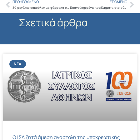
ΠΡΟΗΓΟΎΜΕΝΟ
ΕΠΌΜΕΝΟ
Prev
Ne
30 μεγάλες σακούλες με φάρμακα ο απολογισμός της σημερινής συλλογής φαρμάκων στη Νέα Σμύρνη για το Ιατρείο Κοινωνικής αποστολής
Επανειλημμένα προβλήματα στο σύστημα ηλεκτρονικής συνταγογράφησης
Σχετικά άρθρα
ΝΈΑ
Ο ΙΣΑ ζητά άμεση αναστολή της υποχρεωτικής