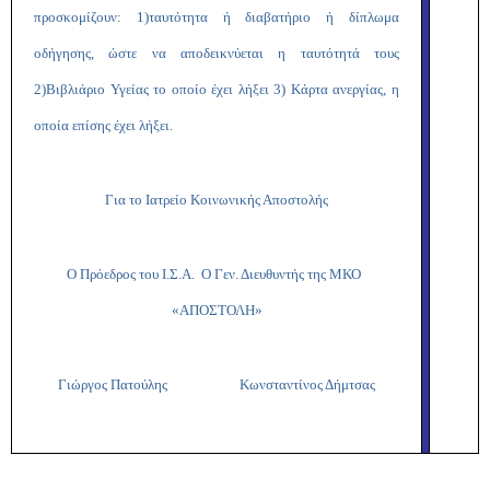
προσκομίζουν: 1)ταυτότητα ή διαβατήριο ή δίπλωμα
οδήγησης, ώστε να αποδεικνύεται η ταυτότητά τους
2)Βιβλιάριο Υγείας το οποίο έχει λήξει 3) Κάρτα ανεργίας, η
οποία επίσης έχει λήξει.
Για το Ιατρείο Κοινωνικής Αποστολής
Ο Πρόεδρος του Ι.Σ.Α. Ο Γεν. Διευθυντής της ΜΚΟ
«ΑΠΟΣΤΟΛΗ»
Γιώργος Πατούλης Κωνσταντίνος Δήμτσας