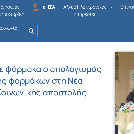
Χρήσιμες
e-ΙΣΑ
Άλλες Ηλεκτρονικές
Επικα
ληροφορίες
Υπηρεσίες
κοινωνία
με φάρμακα ο απολογισμός
ής φαρμάκων στη Νέα
 Κοινωνικής αποστολής