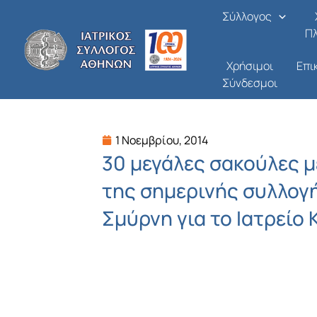
Μετάβαση
Σύλλογος
στο
Π
περιεχόμενο
Χρήσιμοι
Επι
Σύνδεσμοι
1 Νοεμβρίου, 2014
30 μεγάλες σακούλες 
της σημερινής συλλογ
Σμύρνη για το Ιατρείο