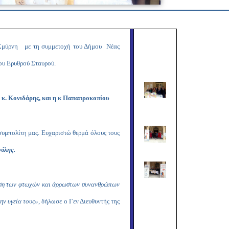
Copy
Link
Σμύρνη με τη συμμετοχή του Δήμου Νέας
του Ερυθρού Σταυρού.
, κ. Κονιδάρης, και η κ Παπαπροκοπίου
συμπολίτη μας. Ευχαριστώ θερμά όλους τους
ούλης.
ύφιση των φτωχών και άρρωστων συνανθρώπων
ην υγεία τους»
, δήλωσε ο Γεν Διευθυντής της