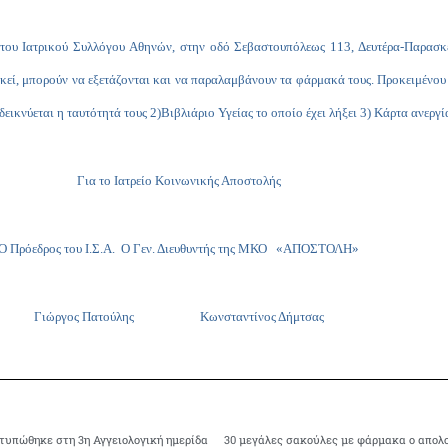
 του Ιατρικού Συλλόγου Αθηνών, στην οδό Σεβαστουπόλεως 113, Δευτέρα-Παρασκευ
κεί, μπορούν να εξετάζονται και να παραλαμβάνουν τα φάρμακά τους. Προκειμένου 
κνύεται η ταυτότητά τους 2)Βιβλιάριο Υγείας το οποίο έχει λήξει 3) Κάρτα ανεργίας
Για το Ιατρείο Κοινωνικής Αποστολής
Ο Πρόεδρος του Ι.Σ.Α. Ο Γεν. Διευθυντής της ΜΚΟ «ΑΠΟΣΤΟΛΗ»
Γιώργος Πατούλης Κωνσταντίνος Δήμτσας
ατυπώθηκε στη 3η Αγγειολογική ημερίδα