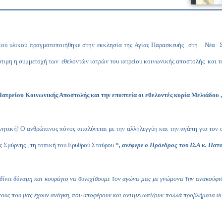
κού υλικού πραγματοποιήθηκε στην εκκλησία της Αγίας Παρασκευής στη Νέα 
τιμη η συμμετοχή των εθελοντών ιατρών του ιατρείου κοινωνικής αποστολής και 
 Ιατρείου Κοινωνικής Αποστολής και την εποπτεία οι εθελοντές κυρία Μελιάδου 
τική! Ο ανθρώπινος πόνος απαλύνεται με την αλληλεγγύη και την αγάπη για τον 
ς Σμύρνης , τη τοπική του Ερυθρού Σταύρου
“, ανέφερε ο Πρόεδρος του ΙΣΑ κ. Πατ
ς δίνει δύναμη και κουράγιο να συνεχίσουμε τον αγώνα μας με γνώμονα την ανακο
πους που μας έχουν ανάγκη, που υποφέρουν και αντιμετωπίζουν πολλά προβλήματα στ