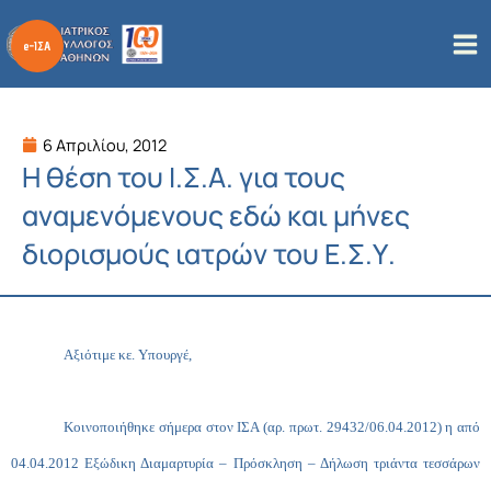
Μετάβαση
στο
περιεχόμενο
6 Απριλίου, 2012
Η θέση του Ι.Σ.Α. για τους
αναμενόμενους εδώ και μήνες
διορισμούς ιατρών του Ε.Σ.Υ.
Αξιότιμε κε. Υπουργέ,
Κοινοποιήθηκε σήμερα στον ΙΣΑ (αρ. πρωτ. 29432/06.04.2012) η από
04.04.2012 Εξώδικη Διαμαρτυρία – Πρόσκληση – Δήλωση τριάντα τεσσάρων