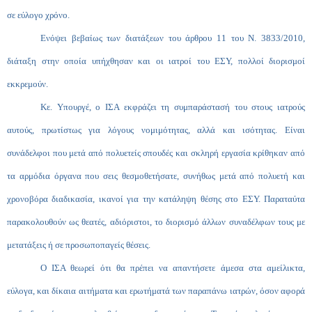
σε εύλογο χρόνο.
Ενόψει βεβαίως των διατάξεων του άρθρου 11 του Ν. 3833/2010,
διάταξη στην οποία υπήχθησαν και οι ιατροί του ΕΣΥ, πολλοί διορισμοί
εκκρεμούν.
Κε. Υπουργέ, ο ΙΣΑ εκφράζει τη συμπαράστασή του στους ιατρούς
αυτούς, πρωτίστως για λόγους νομιμότητας, αλλά και ισότητας. Είναι
συνάδελφοι που μετά από πολυετείς σπουδές και σκληρή εργασία κρίθηκαν από
τα αρμόδια όργανα που σεις θεσμοθετήσατε, συνήθως μετά από πολυετή και
χρονοβόρα διαδικασία, ικανοί για την κατάληψη θέσης στο ΕΣΥ. Παραταύτα
παρακολουθούν ως θεατές, αδιόριστοι, το διορισμό άλλων συναδέλφων τους με
μετατάξεις ή σε προσωποπαγείς θέσεις.
Ο ΙΣΑ θεωρεί ότι θα πρέπει να απαντήσετε άμεσα στα αμείλικτα,
εύλογα, και δίκαια αιτήματα και ερωτήματά των παραπάνω ιατρών, όσον αφορά