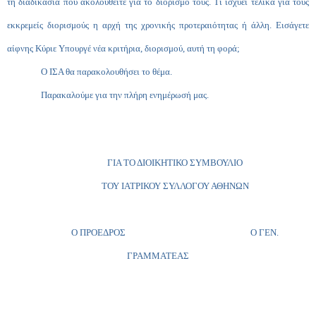
τη διαδικασία που ακολουθείτε για το διορισμό τους. Τι ισχύει τελικά για τους
εκκρεμείς διορισμούς η αρχή της χρονικής προτεραιότητας ή άλλη. Εισάγετε
αίφνης Κύριε Υπουργέ νέα κριτήρια, διορισμού, αυτή τη φορά;
Ο ΙΣΑ θα παρακολουθήσει το θέμα.
Παρακαλούμε για την πλήρη ενημέρωσή μας.
ΓΙΑ ΤΟ ΔΙΟΙΚΗΤΙΚΟ ΣΥΜΒΟΥΛΙΟ
ΤΟΥ ΙΑΤΡΙΚΟΥ ΣΥΛΛΟΓΟΥ ΑΘΗΝΩΝ
Ο ΠΡΟΕΔΡΟΣ Ο ΓΕΝ.
ΓΡΑΜΜΑΤΕΑΣ