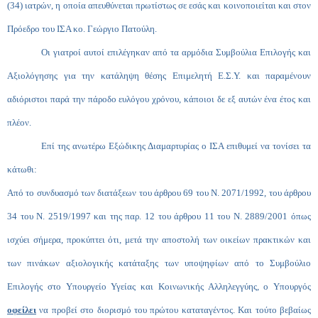
(34) ιατρών, η οποία απευθύνεται πρωτίστως σε εσάς και κοινοποιείται και στον
Πρόεδρο του ΙΣΑ κο. Γεώργιο Πατούλη.
Οι γιατροί αυτοί επιλέγηκαν από τα αρμόδια Συμβούλια Επιλογής και
Αξιολόγησης για την κατάληψη θέσης Επιμελητή Ε.Σ.Υ. και παραμένουν
αδιόριστοι παρά την πάροδο ευλόγου χρόνου, κάποιοι δε εξ αυτών ένα έτος και
πλέον.
Επί της ανωτέρω Εξώδικης Διαμαρτυρίας ο ΙΣΑ επιθυμεί να τονίσει τα
κάτωθι:
Από το συνδυασμό των διατάξεων του άρθρου 69 του Ν. 2071/1992, του άρθρου
34 του Ν. 2519/1997 και της παρ. 12 του άρθρου 11 του Ν. 2889/2001 όπως
ισχύει σήμερα, προκύπτει ότι, μετά την αποστολή των οικείων πρακτικών και
των πινάκων αξιολογικής κατάταξης των υποψηφίων από το Συμβούλιο
Επιλογής στο Υπουργείο Υγείας και Κοινωνικής Αλληλεγγύης, ο Υπουργός
οφείλει
να προβεί στο διορισμό του πρώτου καταταγέντος. Και τούτο βεβαίως