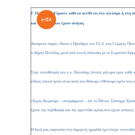
Γ. Πατούλης: Είμαστε κάθετα αντίθετοι στο κλείσιμο ή στη 
και φροντίδα που έχουν ανάγκη
Δυναμικό παρών έδωσε ο Πρόεδρος του Ι.Σ.Α. κος Γιώργος Πατο
ο Δήμος Πεντέλης, μετά από κοινή σύσκεψη με το Σωματείο Ερ
Στην τοποθέτηση του ο κ. Πατούλης έστειλε μήνυμα προς κάθε 
είδους τελικά υγεία είναι αυτή που θέλουμε.«Θέλουμε υγεία που 
«Εμείς θεωρούμε – υπογράμμισε – ότι το Εθνικό Σύστημα Υγεία
έχουν την περίθαλψη και την φροντίδα υγείας που έχουν ανάγκη.
Η δική μας παρουσία στη σημερινή ημερίδα έχει στόχο να αναδε