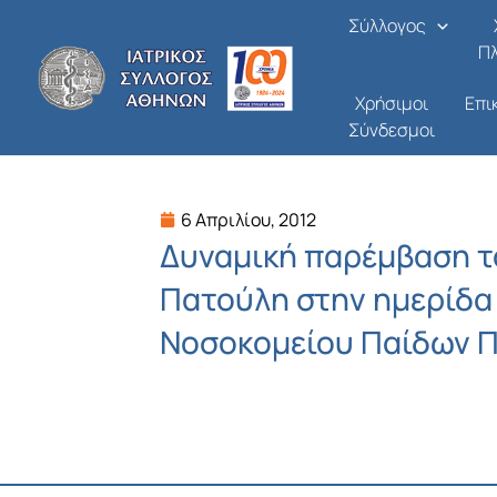
Μετάβαση
Σύλλογος
στο
Π
περιεχόμενο
Χρήσιμοι
Επι
Σύνδεσμοι
6 Απριλίου, 2012
Δυναμική παρέμβαση το
Πατούλη στην ημερίδα 
Νοσοκομείου Παίδων Π