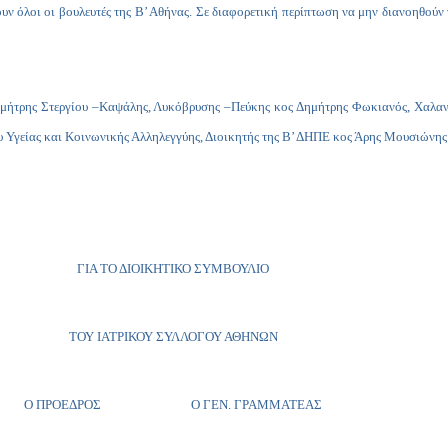
υν όλοι οι βουλευτές της Β’ Αθήνας. Σε διαφορετική περίπτωση να μην διανοηθού
Δημήτρης Στεργίου –Καψάλης, Λυκόβρυσης –Πεύκης κος Δημήτρης Φωκιανός, Χαλα
ουργείου Υγείας και Κοινωνικής Αλληλεγγύης, Διοικητής της Β’ ΔΗΠΕ κο
ΓΙΑ ΤΟ ΔΙΟΙΚΗΤΙΚΟ ΣΥΜΒΟΥΛΙΟ
ΤΟΥ ΙΑΤΡΙΚΟΥ ΣΥΛΛΟΓΟΥ ΑΘΗΝΩΝ
Ο ΠΡΟΕΔΡΟΣ Ο ΓΕΝ. ΓΡΑΜΜΑΤΕΑΣ