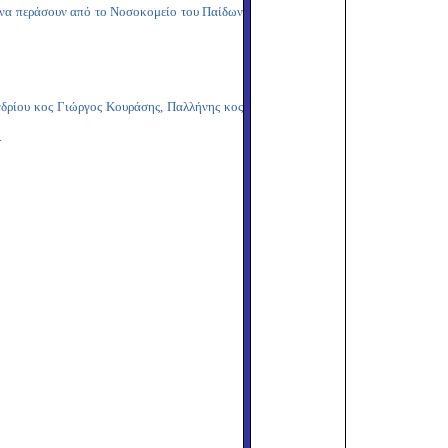
ν να περάσουν από το Νοσοκομείο του Παίδων
νδρίου κος Γιώργος Κουράσης, Παλλήνης κος
ς Άρης Μουσιώνης.