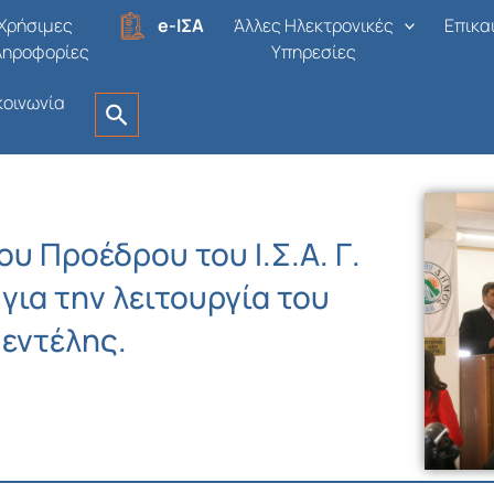
Χρήσιμες
e-ΙΣΑ
Άλλες Ηλεκτρονικές
Επικα
ληροφορίες
Υπηρεσίες
κοινωνία
υ Προέδρου του Ι.Σ.Α. Γ.
για την λειτουργία του
εντέλης.