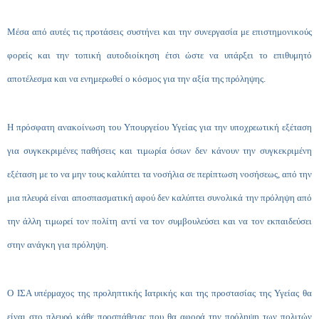
Μέσα από αυτές τις προτάσεις συστήνει και την συνεργασία με επιστημονικούς
φορείς και την τοπική αυτοδιοίκηση έτσι ώστε να υπάρξει το επιθυμητό
αποτέλεσμα και να ενημερωθεί ο κόσμος για την αξία της πρόληψης.
Η πρόσφατη ανακοίνωση του Υπουργείου Υγείας για την υποχρεωτική εξέταση
για συγκεκριμένες παθήσεις και τιμωρία όσων δεν κάνουν την συγκεκριμένη
εξέταση με το να μην τους καλύπτει τα νοσήλια σε περίπτωση νοσήσεως, από την
μια πλευρά είναι αποσπασματική αφού δεν καλύπτει συνολικά την πρόληψη από
την άλλη τιμωρεί τον πολίτη αντί να τον συμβουλεύσει και να τον εκπαιδεύσει
στην ανάγκη για πρόληψη.
Ο ΙΣΑ υπέρμαχος της προληπτικής Ιατρικής και της προστασίας της Υγείας θα
είναι στο πλευρό κάθε προσπάθειας που θα αφορά την πρόληψη των πολιτών