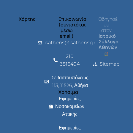
Χάρτης
Επικοινωνία
Οδήγησέ
(συνιστάται
με
μέσω
στον
email)
Ιατρικό
Σύλλογο
isathens@isathens.gr
Αθηνών
210
3816404
Sitemap
Σεβαστουπόλεως
113, 11526, Αθήνα
Χρήσιμα
Εφημερίες
Νοσοκομείων
Αττικής
Εφημερίες