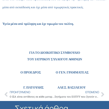
μέσα από εκπαίδευση και όχι μέσα από τιμωρητικές πρακτικές.
Υγεία μέσα από πρόληψη και όχι τιμωρία του πολίτη.
ΓΙΑ ΤΟ ΔΙΟΙΚΗΤΙΚΟ ΣΥΜΒΟΥΛΙΟ
ΤΟΥ ΙΑΤΡΙΚΟΥ ΣΥΛΛΟΓΟΥ ΑΘΗΝΩΝ
Ο ΠΡΟΕΔΡΟΣ Ο ΓΕΝ. ΓΡΑΜΜΑΤΕΑΣ
Γ. ΠΑΤΟΥΛΗΣ
ΑΛΕΞ. ΒΑΣΙΛΕΙΟΥ
ΠΡΟΗΓΟΎΜΕΝΟ
ΕΠΌΜΕΝΟ
Prev
Ne
Ο ΙΣΑ είναι αντίθετος σε κάθε μεταρρύθμιση της ΠΦΥ χωρίς διάλογο με τους Ιατρικούς συλλόγους και φορείς
Ζητήματα του ΕΟΠΥΥ που ζητούν σαφείς απαντήσεις και άμεση επίλυση
Σχετικά άρθρα