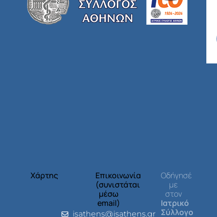
Χάρτης
Επικοινωνία
Οδήγησέ
(συνιστάται
με
μέσω
στον
email)
Ιατρικό
Σύλλογο
isathens@isathens.gr