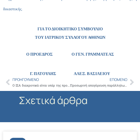
δικαστικής.
ΓΙΑ ΤΟ ΔΙΟΙΚΗΤΙΚΟ ΣΥΜΒΟΥΛΙΟ
ΤΟΥ ΙΑΤΡΙΚΟΥ ΣΥΛΛΟΓΟΥ ΑΘΗΝΩΝ
Ο ΠΡΟΕΔΡΟΣ Ο ΓΕΝ. ΓΡΑΜΜΑΤΕΑΣ
Γ. ΠΑΤΟΥΛΗΣ
ΑΛΕΞ. ΒΑΣΙΛΕΙΟΥ
ΠΡΟΗΓΟΎΜΕΝΟ
ΕΠΌΜΕΝΟ
Prev
Ne
Ο ΙΣΑ διαχρονικά είναι υπέρ της προληπτικής ιατρικής αλλά όχι μέσα από τιμωρία των πολιτών
Προσωρινή απαγόρευση παράλληλων εξαγωγών και ενδοκοινοτικής διακίνησης των φαρμακευτικών προϊόντων που περιλαμβάνονται στο συνημμένο πίνακα
Σχετικά άρθρα