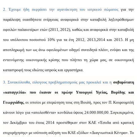
2. Έχουμε ήδη εκφράσει την αγανάκτηση του ιατρικού σώματος
για την
παράλειψη οιασδήποτε ενέργειας αναφορικά στην καταβολή ληξιπρόθεσμων
οφειλών παλαιοτέρων ετών (2011, 2012), καθώς και αναφορικά στην καταβολή
του υπόλοιπου ποσοστού 10% για τα έτη 2012, 2013,2014 και 2015. Η μη
αποπληρωμή των ως άνω οφειλομένων οδηγεί συνειδητά πλέον, ενόψει και της
εντεινόμενης οικονομικής κρίσης που πλήττει τη χώρα μας, σε οικονομική
καταστροφή τους ιδιώτες ιατρούς και εργαστήρια.
3. Συνακόλουθα, εύλογους προβληματισμούς μας προκαλεί και η
σοβαρότατη
«καταγγελία» που έκαναν οι πρώην Υπουργοί Υγείας, Βορίδης και
Γεωργιάδης
, οι οποίοι με επερώτηση τους στη Βουλή, προς τον Π. Κουρουμπλή
κάνουν λόγο για «απολεσθέντα» κονδύλια ύψους 24.000.000,00. Συγκεκριμένα,
τον Δεκέμβριο του έτους 2014 προστέθηκαν στον ΚΑΕ «Έσοδα από κρατική
επιχορήγησης» με ισόποση αύξηση του ΚΑΕ εξόδων «Διαγνωστικά Κέντρα». Το