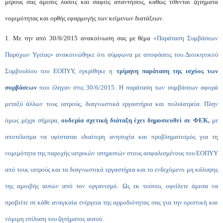
μέρους σας άμεσες λύσεις και σαφείς απαντήσεις, καθώς τίθενται ζητήματα
νομιμότητας και ορθής εφαρμογής των κείμενων διατάξεων.
1. Με την από 30/6/2015 ανακοίνωση σας με θέμα
«Παράταση Συμβάσεων
Παρόχων Υγείας» ανακοινώθηκε ότι σύμφωνα με αποφάσεις του Διοικητικού
Συμβουλίου του ΕΟΠΥΥ, εγκρίθηκε η
τρίμηνη παράταση της ισχύος των
συμβάσεων
που έληγαν στις 30/6/2015. Η παράταση των συμβάσεων αφορά
μεταξύ άλλων τους ιατρούς, διαγνωστικά εργαστήρια και πολυϊατρεία. Πλην
όμως μέχρι σήμερα,
ουδεμία σχετική διάταξη έχει δημοσιευθεί σε ΦΕΚ,
με
αποτέλεσμα να υφίσταται ιδιαίτερη ανησυχία και προβληματισμός για τη
νομιμότητα της παροχής ιατρικών υπηρεσιών στους ασφαλισμένους του ΕΟΠΥΥ
από τους ιατρούς και τα διαγνωστικά εργαστήρια και το ενδεχόμενο μη κάλυψης
της αμοιβής αυτών από τον οργανισμό. Ως εκ τούτου, οφείλετε άμεσα να
προβείτε σε κάθε αναγκαία ενέργεια της αρμοδιότητας σας για την οριστική και
νόμιμη επίλυση του ζητήματος αυτού.