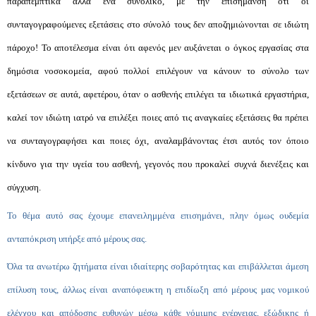
παραπεμπτικά αλλά ένα συνολικό, με την επισήμανση ότι οι
συνταγογραφούμενες εξετάσεις στο σύνολό τους δεν αποζημιώνονται σε ιδιώτη
πάροχο! Το αποτέλεσμα είναι ότι αφενός μεν αυξάνεται ο όγκος εργασίας στα
δημόσια νοσοκομεία, αφού πολλοί επιλέγουν να κάνουν το σύνολο των
εξετάσεων σε αυτά, αφετέρου, όταν ο ασθενής επιλέγει τα ιδιωτικά εργαστήρια,
καλεί τον ιδιώτη ιατρό να επιλέξει ποιες από τις αναγκαίες εξετάσεις θα πρέπει
να συνταγογραφήσει και ποιες όχι, αναλαμβάνοντας έτσι αυτός τον όποιο
κίνδυνο για την υγεία του ασθενή, γεγονός που προκαλεί συχνά διενέξεις και
σύγχυση.
Το θέμα αυτό σας έχουμε επανειλημμένα επισημάνει, πλην όμως ουδεμία
ανταπόκριση υπήρξε από μέρους σας.
Όλα τα ανωτέρω ζητήματα είναι ιδιαίτερης σοβαρότητας και επιβάλλεται άμεση
επίλυση τους, άλλως είναι αναπόφευκτη η επιδίωξη από μέρους μας νομικού
ελέγχου και απόδοσης ευθυνών μέσω κάθε νόμιμης ενέργειας, εξώδικης ή