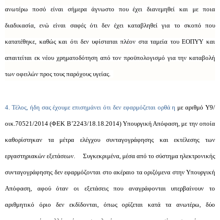
ανωτέρω ποσό είναι σήμερα άγνωστο που έχει διανεμηθεί και με ποια
διαδικασία, ενώ είναι σαφές ότι δεν έχει καταβληθεί για το σκοπό που
κατατέθηκε, καθώς και ότι δεν υφίσταται πλέον στα ταμεία του ΕΟΠΥΥ και
απαιτείται εκ νέου χρηματοδότηση από τον προϋπολογισμό για την καταβολή
των οφειλών προς τους παρόχους υγείας.
4. Τέλος, ήδη σας έχουμε επισημάνει ότι δεν εφαρμόζεται ορθά η
με αριθμό Υ9/
οικ.70521/2014 (ΦΕΚ Β’2243/18.18.2014) Υπουργική Απόφαση, με την οποία
καθορίστηκαν τα μέτρα ελέγχου συνταγογράφησης και εκτέλεσης των
εργαστηριακών εξετάσεων. Συγκεκριμένα, μέσα από το σύστημα ηλεκτρονικής
συνταγογράφησης δεν εφαρμόζονται στο ακέραιο τα οριζόμενα στην Υπουργική
Απόφαση, αφού όταν οι εξετάσεις που αναγράφονται υπερβαίνουν το
αριθμητικό όριο δεν εκδίδονται, όπως ορίζεται κατά τα ανωτέρω, δύο