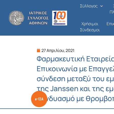
Μετάβαση
Σύλλογος
στο
Π
περιεχόμενο
Χρήσιμοι
Επι
Σύνδεσμοι
27 Απριλίου, 2021
Φαρμακευτική Εταιρεί
Επικοινωνία με Επαγγελ
σύνδεση μεταξύ του εμ
της Janssen και της 
συνδυασμό με θρομβο