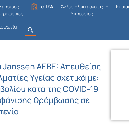
Χρήσιμες
e-ΙΣΑ
Άλλες Ηλεκτρονικές
Επικα
ληροφορίες
Υπηρεσίες
κοινωνία
α Janssen AEBE: Απευθείας
ματίες Υγείας σχετικά με:
βολίου κατά της COVID-19
εμφάνισης θρόμβωσης σε
πενία