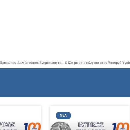
Ελληνικής Ρινολογική Εταιρείας–Πλαστικής Χειρουργικής Προσώπου-Δελτίο τύπου: Ενημέρωση του κοινού για τις διαταραχές της όσφρησης στην νόσο COVID-19
ΝΈΑ