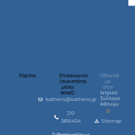
Χάρτης
Επικοινωνία
Οδήγησέ
(συνιστάται
με
μέσω
στον
email)
Ιατρικό
Σύλλογο
isathens@isathens.gr
Αθηνών
210
3816404
Sitemap
Σεβαστουπόλεως