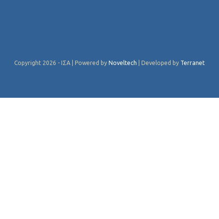
Copyright 2026 - ΙΣΑ | Powered by
Noveltech
| Developed by
Terranet