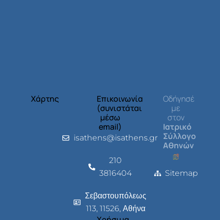
Χάρτης
Επικοινωνία
Οδήγησέ
(συνιστάται
με
μέσω
στον
email)
Ιατρικό
Σύλλογο
isathens@isathens.gr
Αθηνών
210
3816404
Sitemap
Σεβαστουπόλεως
113, 11526, Αθήνα
Χρήσιμα