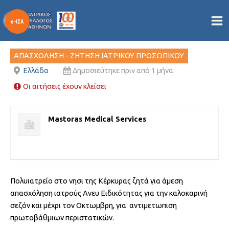
Κέρκυρα – Ζητούνται Ιατροί
Μετάβαση
στο
Από
/
07/07/2026
περιεχόμενο
ΑΠΑΣΧΟΛΗΣΗ - ΖΗΤΗΣΗ ΙΑΤΡΙΚΟΥ ΠΡΟΣΩΠΙΚΟΥ
Ελλάδα
Δημοσιεύτηκε πριν από 1 μήνα
Οι αιτήσεις έχουν κλείσει
Mastoras Medical Services
Πολυιατρείο στο νησι της Κέρκυρας ζητά για άμεση
απασχόληση ιατρούς Ανευ Ειδικότητας για την καλοκαρινή
σεζόν και μέχρι τον Οκτωμβρη, για αντιμετωπιση
πρωτοβάθμιων περιστατικών.