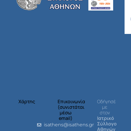
Χάρτης
Επικοινωνία
Οδήγησέ
(συνιστάται
με
μέσω
στον
email)
Ιατρικό
Σύλλογο
isathens@isathens.gr
Αθηνών