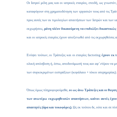
Οι Ιατροί μέλη μας και οι ιατρικές εταιρίες, επειδή, ως γνωσ
καταφύγουν στη χρηματοδότηση των εργασιών τους από τις Τράπεζ
προς αυτές των εκ τιμολογίων απαιτήσεων των Ιατρών και των ια
εκχωρήσεις,
μόνη πλέον δικαιούμενη να επιδιώξει δικαστικώς 
και οι ιατρικές εταιρίες έχουν αποξενωθεί από τις εκχωρηθείσες
Ενόψει τούτων, οι Τράπεζες και οι εταιρίες
factoring
έχουν εκ 
ολική απόσβεση ή, έστω, αποδυνάμωσή τους
και αφ’ ετέρου
να μη
των συγκεκριμένων εισπράξεων (κεφάλαιο + τόκοι υπερημερίας).
Όπως όμως πληροφορούμεθα,
οι ως άνω Τράπεζες και οι θυγατ
των ανωτέρω εκχωρηθεισών απαιτήσεων, καίτοι αυτές έχουν
απαιτητές (άρα και τοκοφόρες).
Ως εκ τούτου δε, ούτε και σε πί