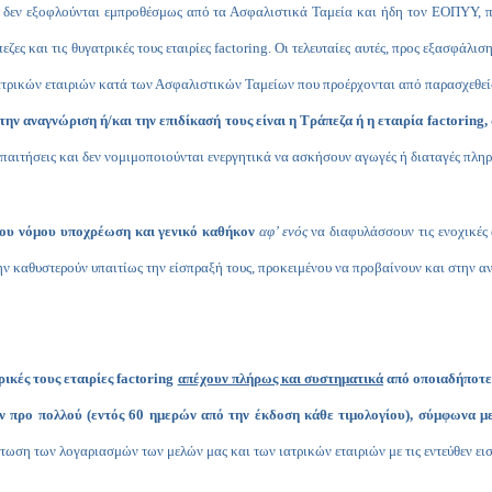
τόν, δεν εξοφλούνται εμπροθέσμως από τα Ασφαλιστικά Ταμεία και ήδη τον ΕΟΠΥΥ,
ες και τις θυγατρικές τους εταιρίες
factoring
. Οι τελευταίες αυτές, προς εξασφάλι
τρικών εταιριών κατά των Ασφαλιστικών Ταμείων που προέρχονται από παρασχεθείσε
την αναγνώριση ή/και την επιδίκασή τους είναι η Τράπεζα ή η εταιρία
factoring
,
 απαιτήσεις και δεν νομιμοποιούνται ενεργητικά να ασκήσουν αγωγές ή διαταγές πληρ
του νόμου υποχρέωση και γενικό καθήκον
αφ’ ενός
να διαφυλάσσουν τις ενοχικές 
ν καθυστερούν υπαιτίως την είσπραξή τους, προκειμένου να προβαίνουν και στην 
ρικές τους εταιρίες
factoring
απέχουν πλήρως και συστηματικά
από οποιαδήποτε 
 προ πολλού (εντός 60 ημερών από την έκδοση κάθε τιμολογίου), σύμφωνα με 
στωση των λογαριασμών των μελών μας και των ιατρικών εταιριών με τις εντεύθεν εισ