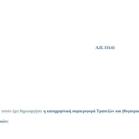
Α.Π. 33141
 οποίο έχει δημιουργήσει
η καταχρηστική συμπεριφορά Τραπεζών και (θυγατρικ
ριών: