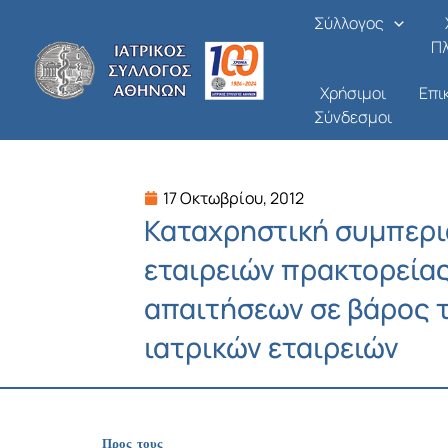
Μετάβαση
Σύλλογος
στο
Π
περιεχόμενο
Χρήσιμοι
Επι
Σύνδεσμοι
17 Οκτωβρίου, 2012
Καταχρηστική συμπερι
εταιρειών πρακτορεία
απαιτήσεων σε βάρος τ
ιατρικών εταιρειών
Προς τους