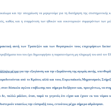
δικαίωμα και την υποχρέωση να μεριμνούμε για τη διατήρηση της επιστημονικής κ
νείς, καθώς και η εναρμόνιση των ηθικών και οικονομικών συμφερόντων των με
 πρακτική αυτή των Τραπεζών και των θυγατρικών τους επιχειρήσεων
factor
 προβλήματα που του έχει δημιουργήσει η παρατεινόμενη μη πληρωμή του από τον Ε
τάλληλα μέτρα
για την εξυγίανση και την εξομάλυνση της αγοράς αυτής, υπενθυμί
 πριμοδοτούνται από το Κράτος αλλά και τους Ευρωπαϊκούς Μηχανισμούς Στήριξ
ς στον δύσκολο αγώνα επιβίωσης που σήμερα διεξάγουν και, προεχόντως, να στη
 δε, πολλώ μάλλον, όταν, παρά το γεγονός ότι είχαν και έχουν εκ του νόμου 
θυστερούν υπαιτίως την είσπραξή τους, εντούτοις μέχρι σήμερα αδράνησαν.