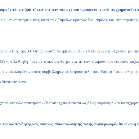
ισμούς τόκων (και τόκων επί των τόκων) που προκύπτουν από τις χρηματοδοτικές 
τις μεν απαιτήσεις τους κατά των Ταμείων κρατούν δεσμευμένες και ανείσπρακτες, 
εις του
B
.Δ. της 11 Οκτωβρίου/7 Νοεμβρίου 1957 (Φ
EK
A
΄/225) «Σχετικά με τ
939», ο ΙΣΑ ήδη ήρθε σε επικοινωνία με μία εκ των εταιριών πρακτορείας επιχε
η των οφειλομένων στους συμβεβλημένους Ιατρούς μέλη του. Υπήρξε όμως ραθυμία α
 έπεσε στο κενό.
πιχειρηματικών απαιτήσεων (factoring) παρίσταται ως όλως παράνομη και καταχρηστ
της ακατανόητης και, πάντως, αδικαιολόγητης αυτής συμπεριφοράς θα είναι η ε