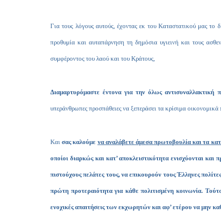
Για τους λόγους αυτούς, έχοντας εκ του Καταστατικού μας το 
προθυμία και αυταπάρνηση τη δημόσια υγιεινή και τους ασθε
συμφέροντος του λαού και του Kράτους,
Διαμαρτυρόμαστε έντονα για την όλως αντισυναλλακτική
υπεράνθρωπες προσπάθειες να ξεπεράσει τα κρίσιμα οικονομικά
Και
σας καλούμε
να αναλάβετε άμεσα πρωτοβουλία και τα κα
οποίοι διαρκώς και κατ’ αποκλειστικότητα ενισχύονται και
πιστούχους πελάτες τους, να επικουρούν τους Έλληνες πολίτε
πρώτη προτεραιότητα για κάθε πολιτισμένη κοινωνία. Τούτο
ενοχικές απαιτήσεις των εκχωρητών και αφ’ ετέρου να μην κα