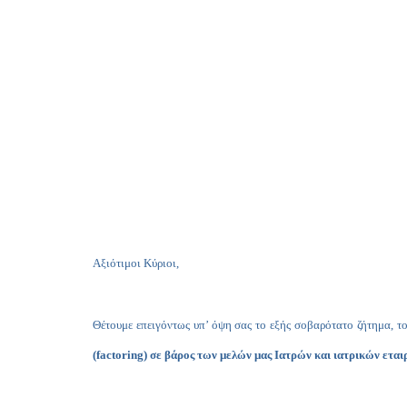
Αξιότιμοι Κύριοι,
Θέτουμε επειγόντως υπ’ όψη σας το εξής σοβαρότατο ζήτημα, το
(
factoring
) σε βάρος των μελών μας Ιατρών και ιατρικών εται