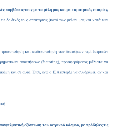
συμβάσεις τους με τα μέλη μας και με τις ιατρικές εταιρίες,
τις δε δικές τους απαιτήσεις (κατά των μελών μας και κατά των
ην τροποποίηση και κωδικοποίηση των διατάξεων περί
I
ατρικών
ιρηματικών απαιτήσεων (
factoring
), προσφερόμενος μάλιστα να
κόμη και σε αυτό. Έτσι, ενώ ο ΙΣΑ έστερξε να συνδράμει, αν και
ική.
παγγελματική εξόντωση του ιατρικού κόσμου, με πρόδηλες τις