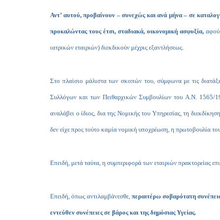
Αντ’ αυτού, προβαίνουν – συνεχώς και ανά μήνα – σε καταλογ
προκαλώντας τους έτσι, σταδιακά, οικονομική ασφυξία,
αφού 
ιατρικών εταιριών) διεκδικούν μέχρις εξαντλήσεως.
Στο πλαίσιο μάλιστα των σκοπών του, σύμφωνα με τις διατάξ
Συλλόγων και των Πειθαρχικών Συμβουλίων του
A
.
N
. 1565/1
αναλάβει ο ίδιος, δια της Νομικής του Υπηρεσίας, τη διεκδίκησ
δεν είχε προς τούτο καμία νομική υποχρέωση, η πρωτοβουλία του
Επειδή, μετά ταύτα, η συμπεριφορά των εταιριών πρακτορείας ε
Επειδή, όπως αντιλαμβάνεσθε,
περαιτέρω σοβαρότατη συνέπεια 
εντεύθεν συνέπειες σε βάρος και της δημόσιας Υγείας.