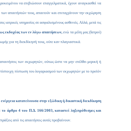
 προκειμένου να επιβιώσουν επαγγελματικά, έχουν αναγκασθεί να
ση των απαιτήσεών τους, απαιτούν και επιτυγχάνουν
την εκχώρηση
ς ιατρικές υπηρεσίες σε ασφαλισμένους ασθενείς. Αλλά, μετά τις
 ως εκδοχέας των εν λόγω απαιτήσεων,
ενώ τα μέλη μας (Ιατροί)
ωμής για τη διεκδίκησή τους, ούτε καν πλαγιαστικά.
απαιτήσεις των εκχωρητών, ούτως ώστε να μην επέλθει μερική ή
αντίστοιχη πίστωση του λογαριασμού των εκχωρητών με το προϊόν
ενέργεια κατατείνουσα στην εξώδικη ή δικαστική διεκδίκηση
το άρθρο 4 του Π.Δ. 166/2003, καταστεί ληξιπρόθεσμες και
πράξεις από τις απαιτήσεις αυτές προβαίνουν.