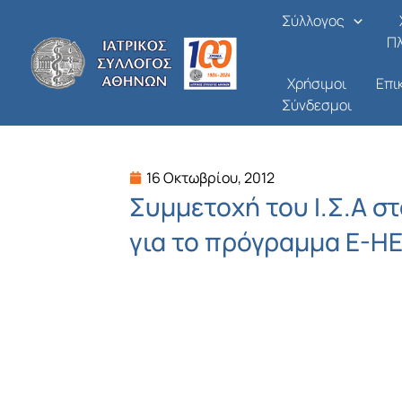
Μετάβαση
Σύλλογος
στο
Π
περιεχόμενο
Χρήσιμοι
Επι
Σύνδεσμοι
16 Οκτωβρίου, 2012
Συμμετοχή του Ι.Σ.Α 
για το πρόγραμμα E-H