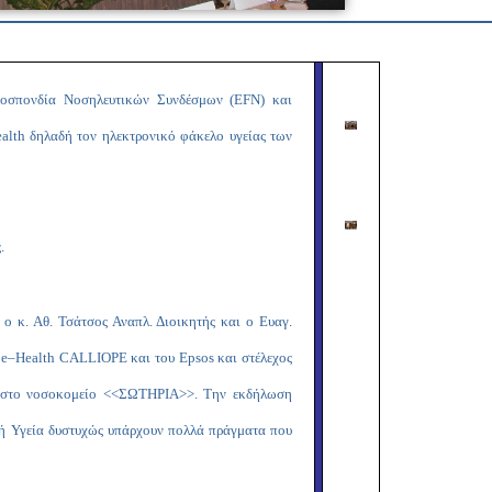
Copy
Link
οσπονδία Νοσηλευτικών Συνδέσμων (
EFN
) και
alth
δηλαδή τον ηλεκτρονικό φάκελο υγείας των
.
 κ. Αθ. Τσάτσος Αναπλ. Διοικητής και ο Ευαγ.
ο
e
–
Health
CALLIOPE
και του
Epsos
και στέλεχος
στο νοσοκομείο <<ΣΩΤΗΡΙΑ>>. Την εκδήλωση
ική Υγεία δυστυχώς υπάρχουν πολλά πράγματα που