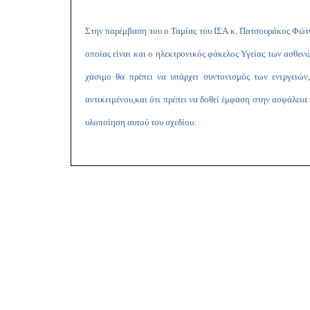
Στην παρέμβαση του ο Ταμίας του ΙΣΑ κ. Πατσουράκος Φώτιο
οποίας είναι και ο ηλεκτρονικός φάκελος Υγείας των ασθεν
χάσιμο θα πρέπει να υπάρχει συντονισμός των ενεργειών
αντικειμένου,και ότι πρέπει να δοθεί έμφαση στην ασφάλει
υλοποίηση αυτού του σχεδίου.