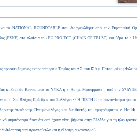
θήνα το
NATIONAL
ROUNDTABLE
που διοργανώθηκε από την Ευρωπαϊκή Ομ
δος (ΕΣΝΕ) στα πλαίσια του
EU
PROJECT
(
CHAIN
OF
TRUST
) και θέμα το
e
He
ος προσκεκλημένος εκπροσώπησε ο Ταμίας του Δ.Σ. του ΙΣΑ κ. Πατσουράκος Φώτιος
η
έας κ.
Paul
de
Raeve
, από το ΥΥΚΑ η κ. Ασημ. Μπουρμπάκη, από την 5
ΔΥΠΕ ο
ν οι κ. Χρ. Βλάχος Πρόεδρος του Συλλόγου <<Η ΠΙΣΤΗ >>, η συντονίστρια για τ
ληρωτής Διευθυντής Πνευμονολόγος και διευθυντής του προγράμματος
e
–
Health
Κοινό συμπέρασμα ήταν ότι ενώ έχουν γίνει βήματα στην Ελλάδα για τη ηλεκτρον
πολυδιάσπαση των προσπαθειών και η έλλειψη συντονισμού.