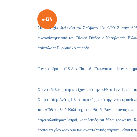
Με επιτυχία διεξήχθει το Σάββατο 13/10/2012 στην Α
συντονίστηκε από τον Εθνικό Σύνδεσμο Νοσηλευτών Ελλά
ασθενών σε Ευρωπαϊκό επίπεδο.
Τον πρόεδρο του Ι.Σ.Α κ. Πατούλη Γεώργιο που ήταν επίσημ
Στην εκδήλωση συμμετείχαν από την
EFN
ο Γεν. Γραμματ
Σταματιάδης Δν/της Πληροφορικής , από οργανώσεις ασθενώ
του ΑΠΘ κ. Ζωή Κολίτση, ο κ. Θεοδ. Βοντετσιάνος αναπ
παρακολούθησαν Ιατροί, νοσηλευτές και άλλοι ερευνητές. 
πρέπει να γίνουν ακόμα και ανασταλτικός παράγων είναι η 