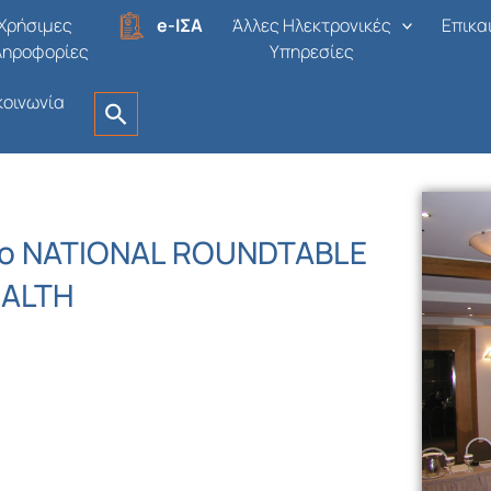
Χρήσιμες
e-ΙΣΑ
Άλλες Ηλεκτρονικές
Επικα
ληροφορίες
Υπηρεσίες
κοινωνία
στο NATIONAL ROUNDTABLE
EALTH