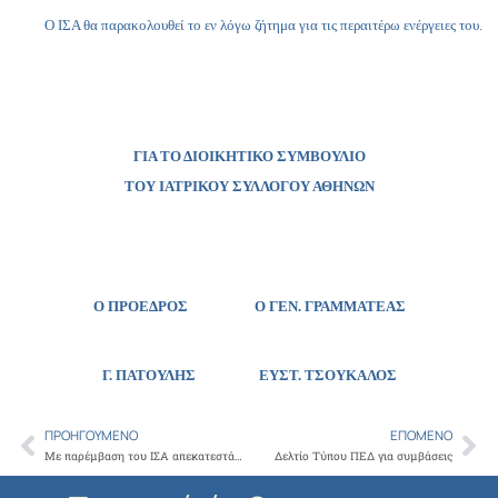
Ο ΙΣΑ θα παρακολουθεί το εν λόγω ζήτημα για τις περαιτέρω ενέργειες του.
ΓΙΑ ΤΟ ΔΙΟΙΚΗΤΙΚΟ ΣΥΜΒΟΥΛΙΟ
ΤΟΥ ΙΑΤΡΙΚΟΥ ΣΥΛΛΟΓΟΥ ΑΘΗΝΩΝ
Ο ΠΡΟΕΔΡΟΣ Ο ΓΕΝ. ΓΡΑΜΜΑΤΕΑΣ
Γ. ΠΑΤΟΥΛΗΣ
ΕΥΣΤ. ΤΣΟΥΚΑΛΟΣ
ΠΡΟΗΓΟΎΜΕΝΟ
ΕΠΌΜΕΝΟ
Prev
Ne
Με παρέμβαση του ΙΣΑ απεκατεστάθη το πρόβλημα με την νέα εφαρμογή στην ηλεκτρονική συνταγογράφηση
Δελτίο Τύπου ΠΕΔ για συμβάσεις