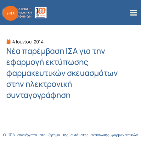
Μετάβαση
στο
περιεχόμενο
4 Ιουνίου, 2014
Νέα παρέμβαση ΙΣΑ για την
εφαρμογή εκτύπωσης
φαρμακευτικών σκευασμάτων
στην ηλεκτρονική
συνταγογράφηση
Ο ΙΣΑ επανέρχεται στο ζήτημα της αυτόματης εκτύπωσης φαρμακευτικών