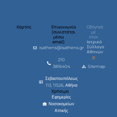
Χάρτης
Επικοινωνία
Οδήγησέ
(συνιστάται
με
μέσω
στον
email)
Ιατρικό
Σύλλογο
isathens@isathens.gr
Αθηνών
210
3816404
Sitemap
Σεβαστουπόλεως
113, 11526, Αθήνα
Χρήσιμα
Εφημερίες
Νοσοκομείων
Αττικής