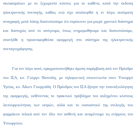
σκευασμάτων με το ξεχωριστό κόστος για το καθένα, κατά την έκδοση
ηλεκτρονικής συνταγής, καθώς ενώ είχε απαλειφθεί η εν λόγω αυτόματη
αναγραφή, μετά λύπης διαπιστώσαμε ότι επρόκειτο για μικρό χρονικό διάστημα
και δυστυχώς από το απόγευμα, όπως ενημερωθήκαμε και διαπιστώσαμε,
επανήλθε η προαναφερθείσα εφαρμογή στο σύστημα της ηλεκτρονικής
συνταγογράφησης.
Για τον λόγο αυτό, πραγματοποιήθηκε άμεση παρέμβαση από τον Πρόεδρο
του ΙΣΑ, κο. Γιώργο Πατούλη, με τηλεφωνική επικοινωνία στον Υπουργό
Υγείας, κο. Άδωνι Γεωργιάδη. Ο Πρόεδρος του ΙΣΑ ζήτησε την επαναξιολόγηση
της εφαρμογής, εκθέτοντας το πρακτικό πρόβλημα του αυξημένου κόστους
λειτουργικότητας των ιατρών, αλλά και το ουσιαστικό της επιλογής του
φαρμάκου τελικά από τον ίδιο τον ασθενή και αναμένουμε τις ενέργειες του
Υπουργείου.