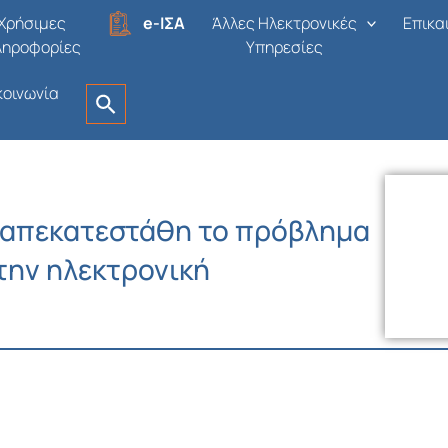
Χρήσιμες
e-ΙΣΑ
Άλλες Ηλεκτρονικές
Επικα
ληροφορίες
Υπηρεσίες
κοινωνία
 απεκατεστάθη το πρόβλημα
την ηλεκτρονική