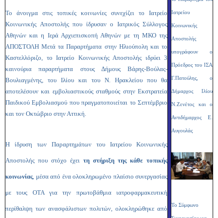
Το άνοιγμα στις τοπικές κοινωνίες συνεχίζει το Ιατρείο
Ιατρείου
Κοινωνικής Αποστολής που ίδρυσαν ο Ιατρικός Σύλλογος
Κοινωνικής
Αθηνών και η Ιερά Αρχιεπισκοπή Αθηνών με τη ΜΚΟ της
Αποστολής
ΑΠΟΣΤΟΛΗ Μετά τα Παραρτήματα στην Ηλιούπολη και το
υπογράφουν ο
Καστελλόριζο, το Ιατρείο Κοινωνικής Αποστολής ιδρύει 3
Πρόεδρος του ΙΣΑ
καινούρια παραρτήματα στους Δήμους Βάρης-Βούλας-
Γ.Πατούλης, ο
Βουλιαγμένης, του Ιλίου και του Ν. Ηρακλείου που θα
αποτελέσουν και εμβολιαστικούς σταθμούς στην Εκστρατεία
Δήμαρχος Ιλίου
Παιδικού Εμβολιασμού που πραγματοποιείται το Σεπτέμβριο
Ν.Ζενέτος και ο
και τον Οκτώβριο στην Αττική.
Αντιδήμαρχος Ε.
Αυγουλάς
Η ίδρυση των Παραρτημάτων του Ιατρείου Κοινωνικής
Αποστολής
που στόχο έχει
τη στήριξη της κάθε τοπικής
κοινωνίας
, μέσα από ένα ολοκληρωμένο πλαίσιο συνεργασίας
με τους ΟΤΑ για την πρωτοβάθμια ιατροφαρμακευτική
Το Σύμφωνο
περίθαλψη των ανασφάλιστων πολιτών,
ολοκληρώθηκε από