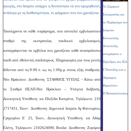
αγωγής, στο Ιατρείο υπάρχει η δυνατότητα να του προμηθευτεί,
Τ
ο Σύμφωνο
ανάλογα με τη διαθεσιμότητα, το φάρμακο που του χρειάζεται.
Συνεργασίας για
το Παράρτημα του
Ιατρείου
Ταυτόχρονα σε κάθε παράρτημα, που αποτελεί εμβολιαστικό
Κοινωνικής
σταθμό της εκστρατείας παιδικού εμβολιασμού,
Αποστολής
καταγράφονται τα εμβόλια που χρειάζεται κάθε ανασφάλιστο
υπογράφουν ο
παιδί από εθελοντές παιδιάτρους. Πληροφορίες για τους γονείς
Πρόεδρος του ΙΣΑ
δίδονται από τις 9:00 π. ως τις 1:00μ.μ. στους εξής σταθμούς:
Γ.Πατούλης και ο
Δήμαρχος
Νέο Ηράκλειο:
Διεύθυνση: ΣΤΑΘΜΟΣ ΥΓΕΙΑΣ – Κάτω από
Ηρακλείου
,
το Σταθμό ΗΣΑΠ-Νέο Ηράκλειο – Υπόγεια διάβαση
Π.Βαλασσόπουλος
,
Διοικητική Υπεύθυνη: κα Πλεξίδα Κατερίνα
Τηλέφωνο: 210
2717451, Ίλιον:
Διεύθυνση: Δημοτικά Ιατρεία Αγ.Φανουρίου,
,
Γρηγορίου Ε΄ 25, Ίλιον
Διοικητική Υπεύθυνη: κα Αδάμ
,
Ελένη
Τηλέφωνο: 2102624090, Βούλα:
Διεύθυνση: Ζεφύρου