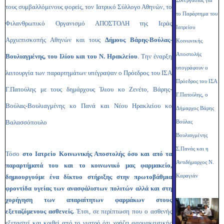
Συνεργασίας για
τους συμβαλλόμενους φορείς, τον Ιατρικό Σύλλογο Αθηνών, το
το Παράρτημα του
Φιλανθρωπικό Οργανισμό ΑΠΟΣΤΟΛΗ της Ιεράς
Ιατρείου
Αρχιεπισκοπής Αθηνών και τους
Δήμους Βάρης-Βούλας-
Κοινωνικής
Αποστολής
Βουλιαγμένης, του Ιλίου και του Ν. Ηρακλείου
. Την έναρξη
υπογράφουν ο
λειτουργία των παραρτημάτων υπέγραψαν ο Πρόεδρος του ΙΣΑ
Πρόεδρος του ΙΣΑ
Γ.Πατούλης με τους δημάρχους Ίλιου κο Ζενέτο, Βάρης-
Γ.Πατούλης, ο
Βούλας-Βουλιαγμένης κο Πανά και Νέου Ηρακλείου κο
Δήμαρχος Βάρης
Βαλασσόπουλο
Βούλας
Βουλιαγμένης
Σ.Πανάς και η
Τόσο
στο Ιατρείο Κοινωνικής Αποστολής όσο και από τα
Αντιδήμαρχος Ν.
παραρτήματά του και το κοινωνικό μας φαρμακείο,
δημιουργούμε ένα δίκτυο στήριξης στην πρωτοβάθμια
Καραγιάν
φροντίδα υγείας των ανασφάλιστων πολιτών αλλά και στη
χορήγηση των απαραίτητων φαρμάκων στους
εξεταζόμενους ασθενείς.
Έτσι, σε περίπτωση που ο ασθενής
εξεταστεί και κριθεί από το γιατρό ότι χρήζει φαρμακευτικής