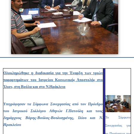
Ολοκληρώθηκε η διαδικασία για την Έναρξη των τριών
παραρτημάτων του Ιατρείου Κοινωνικής Αποστολής στο
Ίλιον, στη Βούλα και στο Ν.Ηράκλειο
Υπεγράφησαν τα Σύμφωνα Συνεργασίας από τον Πρόεδρο
του Ιατρικού Συλλόγου Αθηνών Γ.Πατούλη και τους
Δημάρχους Βάρης-Βούλας-Βουλιαγμένης, Ιλίου και Ν.
Το Σύμφωνο
Ηρακλείου
Συνεργασίας για
το Παράρτημα του