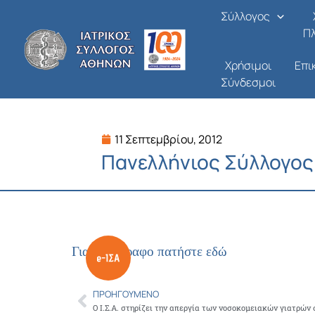
Μετάβαση
Σύλλογος
στο
Π
περιεχόμενο
Χρήσιμοι
Επι
Σύνδεσμοι
11 Σεπτεμβρίου, 2012
Πανελλήνιος Σύλλογος
Για το έγγραφο πατήστε εδώ
ΠΡΟΗΓΟΎΜΕΝΟ
Prev
Ο Ι.Σ.Α. στηρίζει την απεργία των νοσοκομειακών γιατρών σ