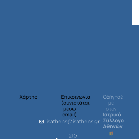
Χάρτης
Επικοινωνία
Οδήγησέ
(συνιστάται
με
μέσω
στον
email)
Ιατρικό
Σύλλογο
isathens@isathens.gr
Αθηνών
210