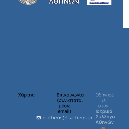
Χάρτης
Επικοινωνία
Οδήγησέ
(συνιστάται
με
μέσω
στον
email)
Ιατρικό
Σύλλογο
isathens@isathens.gr
Αθηνών