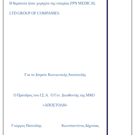
Η θεραπεία ήταν χορηγία της εταιρίας
FPN
MEDICAL
LTD
GROUP
OF
COMPANIES
.
Για το Ιατρείο Κοινωνικής Αποστολής
Ο Πρόεδρος του Ι.Σ.Α. Ο Γεν. Διευθυντής της ΜΚΟ
«ΑΠΟΣΤΟΛΗ»
Γιώργος Πατούλης Κωνσταντίνος Δήμτσας