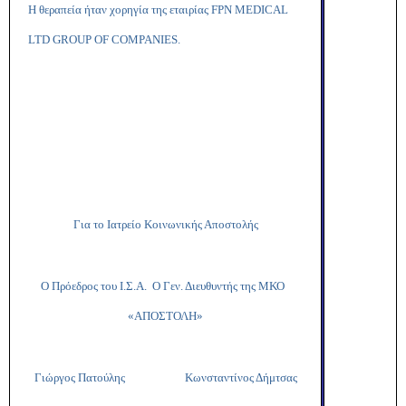
Η θεραπεία ήταν χορηγία της εταιρίας
FPN
MEDICAL
LTD
GROUP
OF
COMPANIES
.
Για το Ιατρείο Κοινωνικής Αποστολής
Ο Πρόεδρος του Ι.Σ.Α. Ο Γεν. Διευθυντής της ΜΚΟ
«ΑΠΟΣΤΟΛΗ»
Γιώργος Πατούλης Κωνσταντίνος Δήμτσας