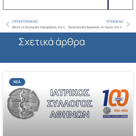
ΠΡΟΗΓΟΎΜΕΝΟ
ΕΠΌΜΕΝΟ
Prev
Ne
Μετά τη δυναμική παρέμβαση του ΙΣΑ δίνεται λύση στην παράταση της θητείας των ειδικευόμενων στα Δημόσια νοσοκομεία
Προληπτική θεραπεία σε ΑμεΑ στο Ιατρείο κοινωνικής Αποστολής
Σχετικά άρθρα
ΝΈΑ