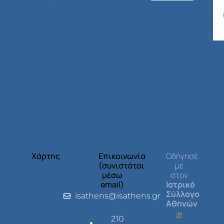
Χάρτης
Επικοινωνία
Οδήγησέ
(συνιστάται
με
μέσω
στον
email)
Ιατρικό
Σύλλογο
isathens@isathens.gr
Αθηνών
210