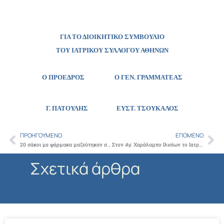
ΓΙΑ ΤΟ ΔΙΟΙΚΗΤΙΚΟ ΣΥΜΒΟΥΛΙΟ
ΤΟΥ ΙΑΤΡΙΚΟΥ ΣΥΛΛΟΓΟΥ ΑΘΗΝΩΝ
Ο ΠΡΟΕΔΡΟΣ Ο ΓΕΝ. ΓΡΑΜΜΑΤΕΑΣ
Γ. ΠΑΤΟΥΛΗΣ
ΕΥΣΤ. ΤΣΟΥΚΑΛΟΣ
ΠΡΟΗΓΟΎΜΕΝΟ
ΕΠΌΜΕΝΟ
Prev
Ne
20 σάκοι με φάρμακα μαζεύτηκαν στον Ιερό ναό Αγίου Διονυσίου του Αρεοπαγίτη στο Κολωνάκι
Στον Αγ. Χαράλαμπο Ιλισίων το Ιατρείο Κοινωνικής Αποστολής και ο ΣΚΑΙ για το Πρόγραμμα Υγείας της 3ης Ηλικίας
Σχετικά άρθρα