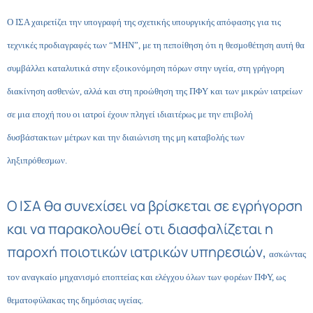
Ο ΙΣΑ χαιρετίζει την υπογραφή της σχετικής υπουργικής απόφασης για τις
τεχνικές προδιαγραφές των “ΜΗΝ”,
με τη πεποίθηση ότι η θεσμοθέτηση αυτή θα
συμβάλλει καταλυτικά στην εξοικονόμηση πόρων στην υγεία, στη γρήγορη
διακίνηση ασθενών, αλλά και στη προώθηση της ΠΦΥ και των μικρών ιατρείων
σε μια εποχή που οι ιατροί
έχουν πληγεί ιδιαιτέρως με την επιβολή
δυσβάστακτων μέτρων και την διαιώνιση της μη καταβολής των
ληξιπρόθεσμων.
Ο ΙΣΑ θα συνεχίσει να βρίσκεται σε εγρήγορση
και να παρακολουθεί οτι διασφαλίζεται η
παροχή ποιοτικών ιατρικών υπηρεσιών,
ασκώντας
τον αναγκαίο μηχανισμό εποπτείας και ελέγχου όλων των φορέων ΠΦΥ, ως
θεματοφύλακας της
δημόσιας υγείας.