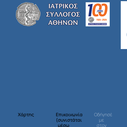
Χάρτης
Επικοινωνία
Οδήγησέ
(συνιστάται
με
μέσω
στον