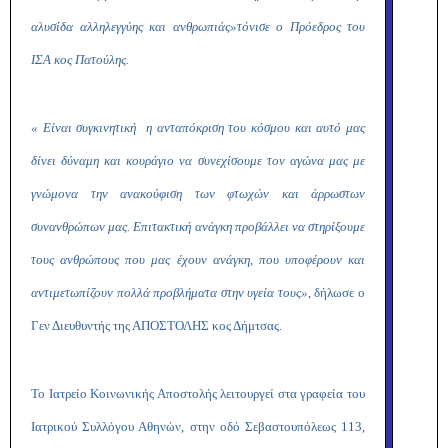
αλυσίδα αλληλεγγύης και ανθρωπιάς»
τόνισε ο Πρόεδρος του
ΙΣΑ κος Πατούλης.
« Είναι συγκινητική η ανταπόκριση του κόσμου και αυτό μας
δίνει δύναμη και κουράγιο να συνεχίσουμε τον αγώνα μας με
γνώμονα την ανακούφιση των φτωχών και άρρωστων
συνανθρώπων μας. Επιτακτική ανάγκη προβάλλει να στηρίξουμε
τους ανθρώπους που μας έχουν ανάγκη, που υποφέρουν και
αντιμετωπίζουν πολλά προβλήματα στην υγεία τους»
, δήλωσε ο
Γεν Διευθυντής της ΑΠΟΣΤΟΛΗΣ κος Δήμτσας.
Το Ιατρείο Κοινωνικής Αποστολής λειτουργεί στα γραφεία του
Ιατρικού Συλλόγου Αθηνών, στην οδό Σεβαστουπόλεως 113,