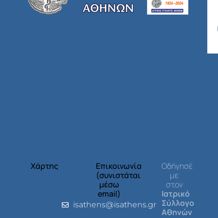
Χάρτης
Επικοινωνία
Οδήγησέ
(συνιστάται
με
μέσω
στον
email)
Ιατρικό
Σύλλογο
isathens@isathens.gr
Αθηνών