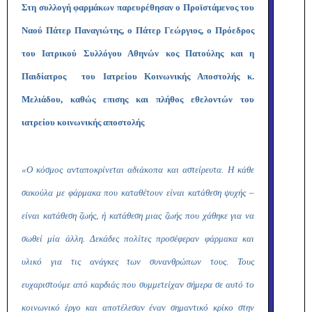
Στη συλλογή φαρμάκων παρευρέθησαν ο Προϊστάμενος του
Ναού Πάτερ Παναγιώτης, ο Πάτερ Γεώργιος, ο Πρόεδρος
του Ιατρικού Συλλόγου Αθηνών κος Πατούλης και η
Παιδίατρος του Ιατρείου Κοινωνικής Αποστολής κ.
Μελιάδου, καθώς επισης και πλήθος εθελοντών του
ιατρείου κοινωνικής αποστολής
«Ο κόσμος ανταποκρίνεται αδιάκοπα και αστείρευτα. Η κάθε
σακούλα με φάρμακα που καταθέτουν είναι κατάθεση ψυχής –
είναι κατάθεση ζωής, ή κατάθεση μιας ζωής που χάθηκε για να
σωθεί μία άλλη. Δεκάδες
πολίτες προσέφεραν φάρμακα και
υλικό για τις ανάγκες των συνανθρώπων τους. Τους
ευχαριστούμε από καρδιάς που συμμετείχαν σήμερα σε αυτό το
κοινωνικό έργο και αποτέλεσαν έναν σημαντικό κρίκο στην