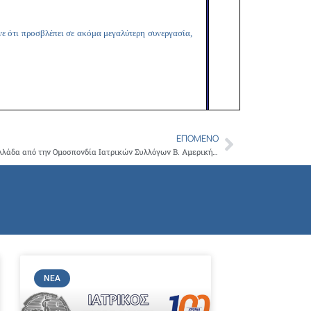
νε ότι προσβλέπει σε ακόμα μεγαλύτερη συνεργασία,
ΕΠΌΜΕΝΟ
Next
Σε εκδήλωση για τη δημόσια Υγεία στην Ελλάδα από την Ομοσπονδία Ιατρικών Συλλόγων Β. Αμερικής και την Ελληνική Ιατρική Εταιρεία Ν. Υόρκης, μίλησε ο Πρόεδρος του Ι.Σ.Α και Δήμαρχος Αμαρουσίου Γ. Πατούλης
ΝΈΑ