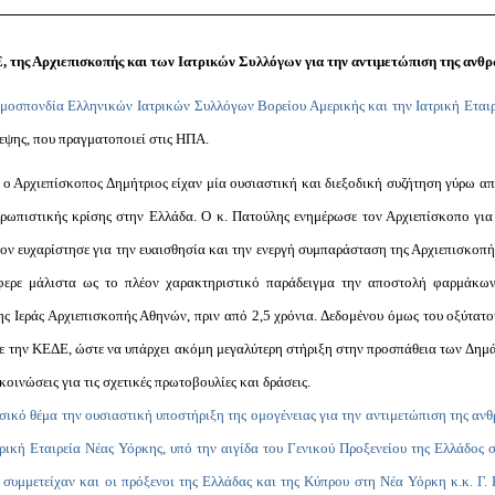
 της Αρχιεπισκοπής και των Ιατρικών Συλλόγων για την αντιμετώπιση της ανθρ
μοσπονδία Ελληνικών Ιατρικών Συλλόγων Βορείου Αμερικής και την Ιατρική Εται
κεψης, που πραγματοποιεί στις ΗΠΑ.
 ο Αρχιεπίσκοπος Δημήτριος είχαν μία ουσιαστική και διεξοδική συζήτηση γύρω απ
θρωπιστικής κρίσης στην Ελλάδα. Ο κ. Πατούλης ενημέρωσε τον Αρχιεπίσκοπο για 
ν ευχαρίστησε για την ευαισθησία και την ενεργή συμπαράσταση της Αρχιεπισκοπής,
φερε μάλιστα ως το πλέον χαρακτηριστικό παράδειγμα την αποστολή φαρμάκων
ης Ιεράς Αρχιεπισκοπής Αθηνών, πριν από 2,5 χρόνια. Δεδομένου όμως του οξύτατ
με την ΚΕΔΕ, ώστε να υπάρχει ακόμη μεγαλύτερη στήριξη στην προσπάθεια των Δημάρ
οινώσεις για τις σχετικές πρωτοβουλίες και δράσεις.
ικό θέμα την ουσιαστική υποστήριξη της ομογένειας για την αντιμετώπιση της αν
ική Εταιρεία Νέας Υόρκης, υπό την αιγίδα του Γενικού Προξενείου της Ελλάδος 
 συμμετείχαν και οι πρόξενοι της Ελλάδας και της Κύπρου στη Νέα Υόρκη κ.κ. Γ.