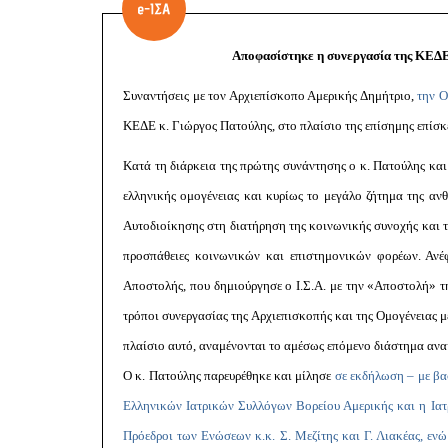
Αποφασίστηκε η συνεργασία της ΚΕΔΕ,
Συναντήσεις με τον Αρχιεπίσκοπο Αμερικής Δημήτριο,
την Ο
ΚΕΔΕ κ. Γιώργος Πατούλης, στο πλαίσιο της επίσημης επίσ
Κατά τη διάρκεια της πρώτης συνάντησης ο κ. Πατούλης και
ελληνικής ομογένειας και κυρίως το μεγάλο ζήτημα της αν
Αυτοδιοίκησης στη διατήρηση της κοινωνικής συνοχής και το
προσπάθειες κοινωνικών και επιστημονικών φορέων. Ανέ
Αποστολής, που δημιούργησε ο Ι.Σ.Α. με την «Αποστολή» τ
τρόποι συνεργασίας της Αρχιεπισκοπής και της Ομογένειας 
πλαίσιο αυτό, αναμένονται το αμέσως επόμενο διάστημα ανακ
Ο κ. Πατούλης παρευρέθηκε και μίλησε
σε εκδήλωση – με βασ
Ελληνικών Ιατρικών Συλλόγων Βορείου Αμερικής και η Ιατρ
Πρόεδροι των Ενώσεων κ.κ. Σ. Μεζίτης και Γ. Λιακέας, ενώ