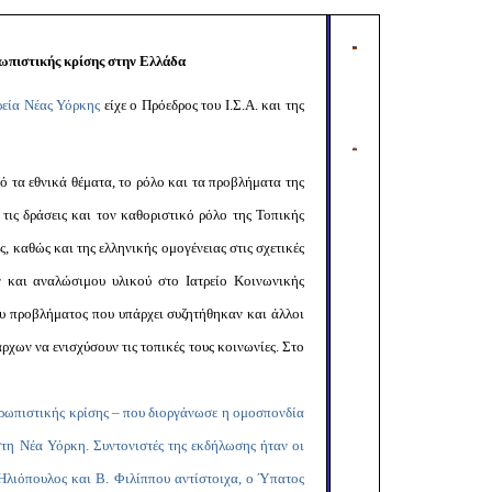
Copy
Link
ωπιστικής κρίσης στην Ελλάδα
ρεία Νέας Υόρκης
είχε ο Πρόεδρος του Ι.Σ.Α. και της
ό τα εθνικά θέματα, το ρόλο και τα προβλήματα της
τις δράσεις και τον καθοριστικό ρόλο της Τοπικής
 καθώς και της ελληνικής ομογένειας στις σχετικές
 και αναλώσιμου υλικού στο Ιατρείο Κοινωνικής
ου προβλήματος που υπάρχει συζητήθηκαν και άλλοι
χων να ενισχύσουν τις τοπικές τους κοινωνίες. Στο
θρωπιστικής κρίσης – που διοργάνωσε η ομοσπονδία
στη Νέα Υόρκη. Συντονιστές της εκδήλωσης ήταν οι
 Ηλιόπουλος και Β. Φιλίππου αντίστοιχα, ο Ύπατος