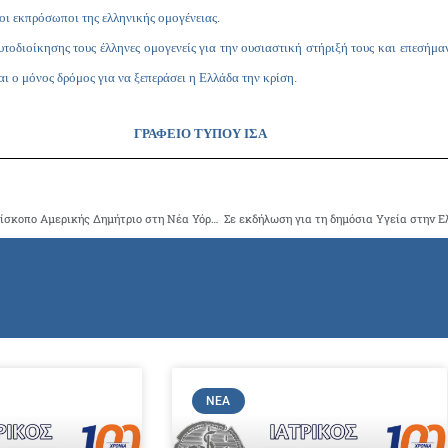
ι εκπρόσωποι της ελληνικής ομογένειας.
υτοδιοίκησης τους έλληνες ομογενείς για την ουσιαστική στήριξή τους και επεσήμα
αι ο μόνος δρόμος για να ξεπεράσει η Ελλάδα την κρίση.
ΓΡΑΦΕΙΟ ΤΥΠΟΥ ΙΣΑ
Συνάντηση του προέδρου του ΙΣΑ Γ. Πατούλη με τον Αρχιεπίσκοπο Αμερικής Δημήτριο στη Νέα Υόρκη με θέμα τους τρόπους αντιμετώπισης της ανθρωπιστικής κρίσης στην Ελλάδα
ΝΈΑ