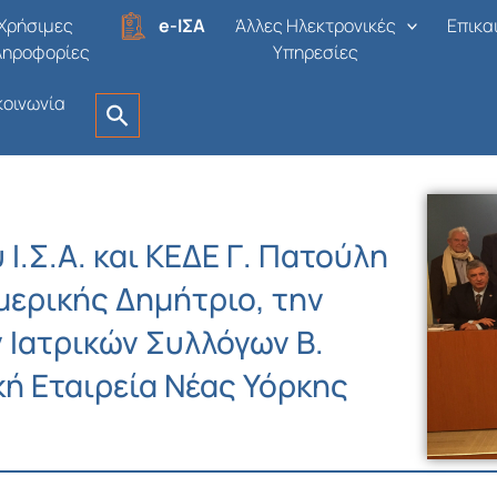
Χρήσιμες
e-ΙΣΑ
Άλλες Ηλεκτρονικές
Επικα
ληροφορίες
Υπηρεσίες
κοινωνία
Ι.Σ.Α. και ΚΕΔΕ Γ. Πατούλη
μερικής Δημήτριο, την
 Ιατρικών Συλλόγων Β.
κή Εταιρεία Νέας Υόρκης