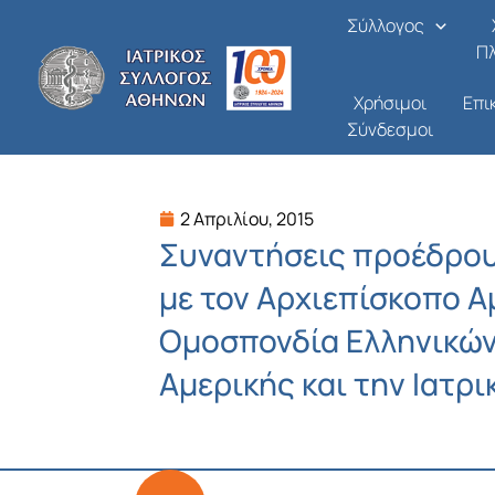
Μετάβαση
Σύλλογος
στο
Π
περιεχόμενο
Χρήσιμοι
Επι
Σύνδεσμοι
2 Απριλίου, 2015
Συναντήσεις προέδρου 
με τον Αρχιεπίσκοπο Α
Ομοσπονδία Ελληνικών
Αμερικής και την Ιατρι