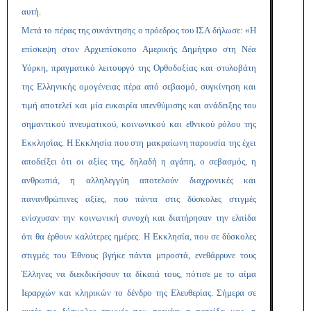
αυτή.
Μετά το πέρας της συνάντησης ο πρόεδρος του ΙΣΑ δήλωσε: «H
επίσκεψη στον Αρχιεπίσκοπο Αμερικής Δημήτριο στη Νέα
Υόρκη, πραγματικό λειτουργό της Ορθοδοξίας και στυλοβάτη
της Ελληνικής ομογένειας πέρα από σεβασμό, συγκίνηση και
τιμή αποτελεί και μία ευκαιρία υπενθύμισης και ανάδειξης του
σημαντικού πνευματικού, κοινωνικού και εθνικού ρόλου της
Εκκλησίας. Η Εκκλησία που στη μακραίωνη παρουσία της έχει
αποδείξει ότι οι αξίες της, δηλαδή η αγάπη, ο σεβασμός, η
ανθρωπιά, η αλληλεγγύη αποτελούν διαχρονικές και
πανανθρώπινες αξίες, που πάντα στις δύσκολες στιγμές
ενίσχυσαν την κοινωνική συνοχή και διατήρησαν την ελπίδα
ότι θα έρθουν καλύτερες ημέρες. Η Εκκλησία, που σε δύσκολες
στιγμές του Έθνους βγήκε πάντα μπροστά, ενεθάρρυνε τους
Έλληνες να διεκδικήσουν τα δίκαιά τους, πότισε με το αίμα
Ιεραρχών και κληρικών το δένδρο της Ελευθερίας. Σήμερα σε