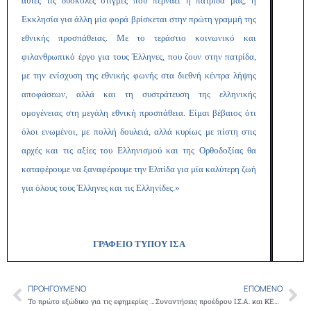
αυτές τις δύσκολες στιγμές που περνάει η πατρίδα μας, η
Εκκλησία για άλλη μία φορά βρίσκεται στην πρώτη γραμμή της
εθνικής προσπάθειας. Με το τεράστιο κοινωνικό και
φιλανθρωπικό έργο για τους Έλληνες, που ζουν στην πατρίδα,
με την ενίσχυση της εθνικής φωνής στα διεθνή κέντρα λήψης
αποφάσεων, αλλά και τη συστράτευση της ελληνικής
ομογένειας στη μεγάλη εθνική προσπάθεια. Είμαι βέβαιος ότι
όλοι ενωμένοι, με πολλή δουλειά, αλλά κυρίως με πίστη στις
αρχές και τις αξίες του Ελληνισμού και της Ορθοδοξίας θα
καταφέρουμε να ξαναφέρουμε την Ελπίδα για μία καλύτερη ζωή
για όλους τους Έλληνες και τις Ελληνίδες.»
ΓΡΑΦΕΙΟ ΤΥΠΟΥ ΙΣΑ
ΠΡΟΗΓΟΎΜΕΝΟ
ΕΠΌΜΕΝΟ
Prev
Ne
Το πρώτο εξώδικο για τις εφημερίες των ιατρών κοινοποιήθηκε από τον Ι.Σ.Α.
Συναντήσεις προέδρου Ι.Σ.Α. και ΚΕΔΕ Γ. Πατούλη με τον Αρχιεπίσκοπο Αμερικής Δημήτριο, την Ομοσπονδία Ελληνικών Ιατρικών Συλλόγων Β. Αμερικής και την Ιατρική Εταιρεία Νέας Υόρκης