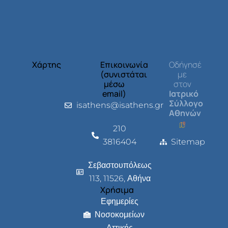
Χάρτης
Επικοινωνία
Οδήγησέ
(συνιστάται
με
μέσω
στον
email)
Ιατρικό
Σύλλογο
isathens@isathens.gr
Αθηνών
210
3816404
Sitemap
Σεβαστουπόλεως
113, 11526, Αθήνα
Χρήσιμα
Εφημερίες
Νοσοκομείων
Αττικής